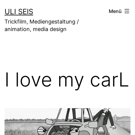
Zum
ULI SEIS
Menü
Inhalt
Trickfilm, Mediengestaltung /
springen
animation, media design
I love my carL